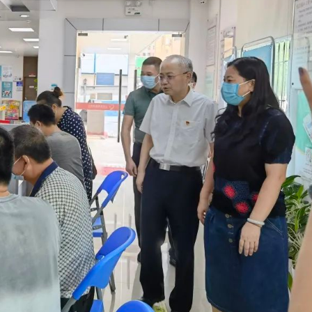
《党建引领深圳城市基层治理
干部学院机关党支部“星火赋
选》，近期在党建读物出版社
光明”主题党日活动举
书以习近平新时代中国特色社
为深入学习贯彻党的二十
想为指引，总结和推广深圳建
有效发挥学院主责主业优势服
色社会主义先行示范区的城市
发展，2月14日，深圳改革开
优秀成果，精选38个具有代表
院机关党支部“星火赋能、走进
城市基层治理案例，集中展现
题党日活动举行。活动当日，
索党建引领超大城市基层治理
机关党支部与光明区委组织部
干部学院召开党委集中学
践。 近年来，深圳坚持
签署组织共建协议，拟探索创
层导向，持续提升城市基层党
式，以党建引领促资源共享，
党的二十大报告指出，高
量。制定和实施新一轮基层党
新时代改革开放和现代化建设
是全面建设社会主义现代化国
动计划，出台推进基层治理体
事。 此次主题党日活动形
任务。深圳改革开放干部学院
能力现代化建设若干措施，深
内容丰富，双方支部党员共计8
开党委集中学习会议，传达学
业态、新就业群体党建试点，
加。干部学院党委副书记车磊
委经济工作会议和全省高质量