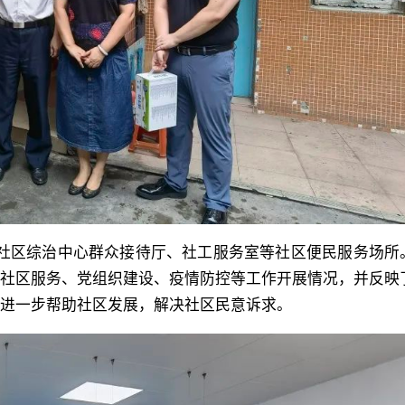
的最新经验。 共建共治共
产业及特色资源和文化旅
代化建设的干部队伍，深入实施
街道北站社区实践……东晓街道
科研人员在“楼上”进行产业核
能”工程，用足用好深圳改革开
驱动”探索错峰共享停车……新
关，初创企业在“楼下”开拓市
验，突出办学特色，提高教学
全面地展示了党的十八大以来
果转化。在深圳市工程生物产
平，加强规范化管理，增强教
探索新时代城市基层党建引领
心，双方支部党员们在科研人
力和战斗力，不断探索新时代
的新路径，讲出了一个又一个
下，详细了解该中心建立“科研-
培训新路径。 会议要求，
党建引领城市基层治理的深圳
业”的全链条企业培育模式，和
要牢记省委、市委赋予学院的
彰显了城市基层党建的“深圳样
生物学领域创新生态链的创新
和办学要求，按照学院“十四五
板”。 该书也是深圳改革开
中心是由光明区政府和中科院
区综治中心群众接待厅、社工服务室等社区便民服务场所
国际化发展规划确立的目标任
院着力构建“一线两高两支撑”
院合作，深圳先进院合成生物
及社区服务、党组织建设、疫情防控等工作开展情况，并反映
目标导向、问题导向、结果导
布局的具体体现。过去一年，
体牵头建设的创新创业平台。
进一步帮助社区发展，解决社区民意诉求。
革要动力，向开放要活力，靠
中组部、全国党建研究会、广
首创的“楼上创新楼下创业综合
核心竞争力，加强干部教育培
研究会等委托课题7项，形成
式，已被国家发改委列入47条
性、时代性、针对性、有效
及咨政成果15篇，出版学术著
的深圳经验之一。 双方支
议强调，要加强学院人才队伍