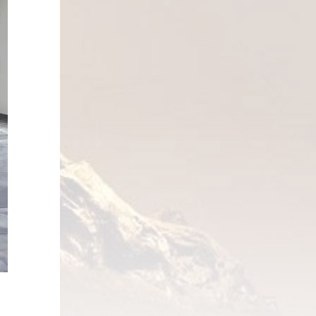
化队伍建
，干部学
新时代中国特色社会主义思想的系列课
基础的一
部党总支
程，努力形成结构严谨、内容丰富、科
圳优化各
过签约共
学完备的课程体系。通过合理设置主体
层工作资
共促组织
班次和学制，围绕理论教育、党性教育
创新经
一步推动
和专业化能力培训，分专题分领域精准
网格建
联、资源
施训，教育引导党员、干部自觉维护中
、企业资
线，共同
央权威和集中统一领导,自觉在思想上政
的覆盖范
在签约仪
治上行动上同党中央保持高度一
四部分为
开放命名
致。 最后，罗志威对我院主题教育
不断提升
改革开放
读书班开展情况给予了充分肯定。罗志
践。第五
广东故
威强调，这次主题教育不划阶段、不分
技术推动
担当。此
环节，要把理论学习、调查研究、推动
，助力智
对共建，
发展、检视整改贯通起来，有机融合、
实
源共享，
一体推进。要深入学习,深入思考,深入