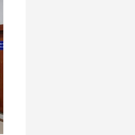
革开放丛
对光明科
事”“广东的故事”“粤商的故事”，有力促
苦干的特
“怎么学”，确保读书班取得实实在在的
建的最新
践以及未
进“两个健康”。 据了解，深圳改革
迫感、慢
成效。 会议要求 领导班子成员
、政策研
中国式现
开放干部学院既是第14家全国民营经济
感，当就
要以身示范，端正学习态度，保持良好
党的全面
鲜活、更
人士理想信念教育基地，也是广东省唯
一流，以
学风；要原原本本“学”、反复深入“思”、
新成
，干部
一的全国基地。 在揭牌仪式后，徐
心不下”
联系实际“践”、融会贯通“悟”；要精心准
深圳系列
学习贯彻
乐江一行前往莲花山公园山顶广场瞻仰
，推动学
备发言内容，力争在思想碰撞中提高学
案例选》
辅导讲
邓小平同志铜像并敬献花篮，并前往比
展，以崭
习质效；要珍惜集中学习“加油补钙”的
政之基、
题、新时
亚迪股份有限公司等企业调研。当天，
发展优异
难得机会，努力加强和改进自身建设，
领基层治
代化等方
全国民营经济人士理想信念教育培训示
一流、国
发挥干部教育培训主阵地主渠道作用，
夯实治理
大意义，
范班正式开班，全国工商联的部分执常
际化的干
深入推进习近平新时代中国特色社会主
的二十大
的二十大
委80余人参加培训。 （来源：深圳
位各部门
义思想系统权威进教材、生动有效进课
明导向，
推动工
特区报 周元春）
开好局、
堂、刻骨铭心进头脑，提高用学术讲政
，把基层
是干部学
力推动业
治的水平，以工作成绩彰显作为，以事
领导的坚
探索以党
重大工
业发展体现担当，全面践行“为党育才、