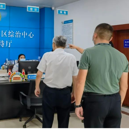
举办学术论坛4期。“新时代改
纷表示，通过此次参观学习，
扬敢闯敢试、敢为人先、埋头
书·深圳系列”聚焦深圳城市党
学城建设的相关背景、探索实
区精神，始终保持坐不住的紧
探索实践，持续开展理论研究
来规划，对光明区高质量推进
不得的危机感、等不起的责任
究、案例研究，展现深圳加强
代化建设发展有了更立体、更
当先进、争就争第一、干就干
领导和党的建设率先示范的最
深刻的了解。 活动当日
奋发有为的精神状态和“时时放
果。 新时代改革开放丛书·
学院青年教师林子鸿以《深入
的责任意识抓好学院各项工作
《党建引领深圳城市基层治理
党的二十大精神》为题作专题
院规范化、特色化、内涵式发
内容简介： 基层是党的执
座。专题讲座从党的二十大主
新姿态和过硬作风交出高质量
力量之源。深化新时代党建引
代十年的伟大变革和中国式现
答卷，努力将学院打造成国内
理，必须筑牢基层党建根基、
面阐述了党的二十大报告的重
际知名的创新型、开放式、国
底盘，走好“最后一公里”。党
帮助大家更深入理解和认识党
部学院。 会议要求，各单
报告明确指出“大抓基层”的鲜
精神，从而更好地指导实践、
要扎实推进2023年各项工作“
强调“推进以党建引领基层治理
作。 此次主题党日活动也
起好步”。一是要抢抓机遇，大
党组织建设成为有效实现党的
院打造“星火赋能”党建品牌，
务创新，狠抓全年重点项目、