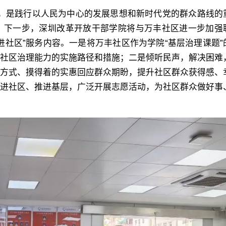
强战斗堡垒”。党的十八大以来
建创新引领教学、科研和培训
程、重点工作，奋力实现一季度
是践行以人民为中心的发展思想和新时代党的群众路线的
入学习贯彻习近平总书记关于
的具体举措。去年8月，干部
红”，为全年目标任务完成奠定
。下一步，深圳改革开放干部学院将与万丰社区进一步加强
和基层治理重要论述，不断提
明区委组织部共同签署了战略
进社区”服务内容。一是将万丰社区作为学院“基层治理课题”
础。二是加强制度机制创新，
理体系和治理能力现代化水平
协议，在理论授课、决策咨询
层社区治理能力的实施路径和措施；二是倾听民声，解决困难
立完善新型办学体制机制，充
索走出一条充分展现中国特色
研、研讨交流、专题培训等方
的方式、摸得着的实惠回应群众期盼，提升社区群众获得感、
力、增强动力。三是加强组织
制度优势、符合超大型城市特
推进社区、推进基层，广泛开展志愿活动，为社区群众做好事
系列深度合作。 车磊在现
才队伍建设，按照学院人才发
的基层治理新路。本书以习近
近年来，光明区正在大力推进
不断引进和培养优秀人才，为人
中国特色社会主义思想为指引
合性国家科学中心先行启动区
赋能”。四是加强供给侧结构性
推广中国特色社会主义先行示
设原始创新策源地、科研经济
快推动“四库一基地”建设，全
建领域优秀成果，展现深圳城
创新人才集聚地，希望支部党
育培训服务保障水平，为学院
领基层治理的探索经验和创新
开拓视野，在案例研究、现场
保驾护航。 干部学院党委
践。 本书共分为五大部分
程设计等日常工作方面有所启
长陈民主持会议，学院领导班
节，对党建引领基层治理优秀
突出改革开放和现代化建设特
各单位（部门）主要负责人参
经验梳理和系统总结。第一部
责主业讲好深圳故事。党组织“