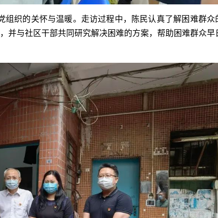
诉求综合服务改革，拓展党群
委组织部常务副部长、区直属
会、深圳市委经济工作会议和
线下平台载体，努力探索党建
组织的关怀与温暖。走访过程中，陈民认真了解困难群众
书记刘凯，光明区委组织部副
量发展大会精神，并研究部署
城市基层治理的创新路径。该书
难，并与社区干部共同研究解决困难的方案，帮助困难群众早
两新组织党工委书记苏亨数出
工作措施。 会议指出，要
年初开始筹备撰写，面向全市征
动。 现场参观学习光明
集中学习充分理解、准确把握
个基层党建创新案例，历经多
创新“蝶变” 以大湾区综合
的精神实质，贯彻新发展理念
研讨、调研，最终精选38个具
学中心先行启动区建设为总牵
量发展为重点，努力做到前瞻
的城市基层党建案例。 新
区正在积极探索科学与产业深
全局性谋划、整体性推进，加
建简约高效的基层管理体制、
高质量发展“光明路径”，奋力
院发展步伐，在现代化建设新
法治德治融合发展、加强精准
一流科学城。在光明区城市规
好局、起好步。 会议要求
为民服务、打造能力过硬基层
馆，沙盘激光秀、沉浸式体验
年，学院要以习近平新时代中
伍、高质量党建引领新兴领域
式效果令人目不暇接。 通
会主义思想为指导，全面贯彻
展、抓党建促重大任务落实、
的介绍，干部学院机关党支部
二十大精神，落实省委十三届
治理科学化智慧化水平七个方
观系统地了解了光明区发展的
和市委七届六次全会部署，聚
总结近年来深圳城市党建引领
脉络、城市建设历程、未来规
治过硬、适应新时代要求、具