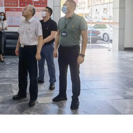
坚持向社区党委赋权增能、强
建”搭建合作平台 活动当日
设、提升统筹能力、夯实基层
院机关党支部与光明区委组织
系列创新实践。第二部分为深
部举行结对共建签约仪式。通
类资源配置，高效下沉各类基
建，双方将充分发挥各自优势
源，打造基层治理坚实基础的
建设，探索创新共建方式，进
验。第三部分为深圳完善红色
联学联建、党员互动、活动互
设，推动党建资源与社区资源
共享，走好新时代党的群众路
源的整合共享，拓展党群服务
为群众办实事、办好事。 
围与服务功能的探索经验。第
式上，车磊表示，作为以改革
深圳构建基层治理善治格局，
的干部学院，全面广泛地汲取
社区服务精细化程度的探索实
的新鲜经验，讲好中国故事、
部分为深圳通过各类前沿信息
事、深圳故事是学院的使命与
基层治理精准化服务能力建设
次通过与光明区委组织部的结
慧城市治理和服务的率先探索
为双方加强党建引领，促进资