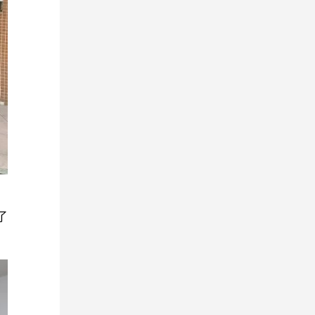
享的民治
游资源。
迹。 林洁代表市委、市政府对全国
“铸魂赋
释宣传习近平新时代中国特色社会主义
以“轴心
心技术攻
工商联和省委统战部、省工商联一直以
放新鲜经
思想、推进党的思想理论建设的重要阵
书系统、
场进行成
来对深圳发展给予的支持表示感谢。她
科研水
地，在用习近平新时代中国特色社会主
深圳加快
业创新中
说，深圳是民营经济最发达、民营企业
职工凝聚
义思想武装全党、教育群众方面担负着
基层治理
员的讲解
最集中的城市之一，改革开放精神、特
干部教育
光荣使命和重大责任。教育者必须先受
以高质量
转化-产
区精神、企业家精神已经深深熔铸到深
全院上下
教育。读书班学习研讨,要同学习贯彻习
好故事，
深圳合成
圳企业家的血脉和基因之中。深圳市
办学使命
近平总书记对广东、深圳系列重要讲
做法。该
委、市政府将突出改革创新主题，统筹
”规划和
话、重要指示精神结合起来,同学习贯彻
放干部学
深圳先进
全市特色教学资源，倾力打造全国民营
。
务，坚持
习近平总书记对干部教育培训工作的系
科研发展
研究所具
经济人士开展理想信念教育的首选之
了
向，向改
列重要讲话和重要指示精神结合起来，
学院完成
创新中心
地、标杆之地。 陈丽文表示，要用
创新打造
加强组织领导，周密部署安排。要深刻
东省党建
体”模
好深圳理想信念教育基地，以深圳教育
训的政治
认识“为什么学”，准确领悟读书班的重
学术文章
全国推广
基地为重要抓手，不断深化民营经济人
性。 会
要意义；要深刻把握“学什么”，切实提
作3本，
部党员纷
士理想信念教育，倾情讲好“春天的故
建设，发
高读书班的学习教育质量；要深刻理解