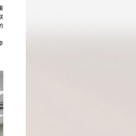
，深圳深
业务发展
“开门
为党献策”的初心。 会上，陈民围
重
基层党建
学院与光
坚实的基
绕深刻领悟“两个确立”的决定性意义，
联
升基层治
合作框架
的
进一步建
结合学院实际带头作了主题发言，强调
，努力探
、课题调
，
分调动活
“两个确立”是新时代取得历史性成就的
基层治理
面开展了
幸
建设和人
根本原因，是众望所归、人心所向。深
点和规律
、
场表示，
展规划，
刻领悟把坚定拥护“两个确立”、坚决做
平新时代
大湾区综
才“铸魂
到两个“维护”作为干部教育培训的首要
，总结和
，加快建
改革，加
政治责任。学院必须把深入研究阐释宣
范区的党
先行地、
力提升教
传习近平新时代中国特色社会主义思想
市党建引
员进一步
业务发展
作为干部教育培训的重中之重，在制定
实
教学、课
书记、院
教学计划时重点部署、设计教学项目时
，七个章
发收获，
子成员、
重点安排、配置教学资源时重点保障，
案例进行
色，以主
加会议。
让重中之重真正“重”起来。通过不断优
分为深圳
结对共
化课程设置，与时俱进开设关于习近平