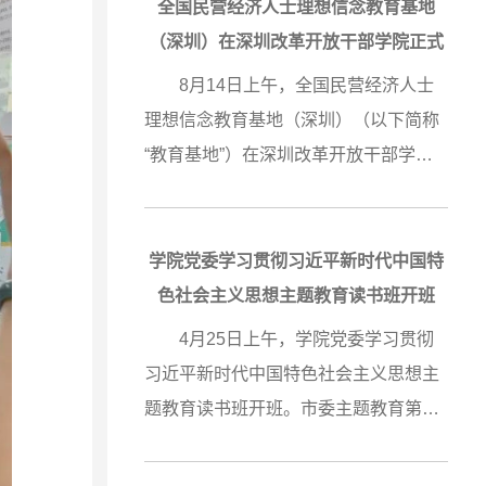
案例
与鸿蒙生态公司签约的首家国有教育培
能、走进
全国民营经济人士理想信念教育基地
出版。该
训机构及在深圳的首家合作培训单
行
（深圳）在深圳改革开放干部学院正式
会主义思
位。 双方同意，联合推动政府、国
挂牌
大精神，
8月14日上午，全国民营经济人士
设中国特
有企事业单位在交通运输、工程建设、
务高质量
理想信念教育基地（深圳）（以下简称
基层党建
科技创新、产业升级等领域更好的发挥
放干部学
“教育基地”）在深圳改革开放干部学院
性的深圳
鸿蒙生态场景应用的赋能引领作
光明”主
正式挂牌。中央统战部副部长、全国工
了深圳探
用。 根据协议，经理学院被授权提
干部学院
商联党组书记徐乐江，全国工商联副主
的创新实
供涵盖HarmonyOS创新技术、
党总支部
席汪鸿雁，省委常委、统战部部长王瑞
习会议
学院党委学习贯彻习近平新时代中国特
大抓基
HarmonyOS应用开发入门、
新共建方
军，市政协主席林洁，省委统战部副部
色社会主义思想主题教育读书班开班
建工作质
HarmonyOS应用开发进阶等系列课程
共同讲好
长、省工商联党组书记陈丽文，市委常
质量发展
4月25日上午，学院党委学习贯彻
建三年行
的培训服务。经理学院将充分发挥教研
故
委、统战部部长王强出席揭牌仪
家的首要
习近平新时代中国特色社会主义思想主
系和治理
优势，与鸿蒙生态公司共建鸿蒙技术专
式多样、
式。 徐乐江在讲话中表示，全国工
于日前召
题教育读书班开班。市委主题教育第八
入开展新
家、鸿蒙开发者高级认证工程师等师资
0余人参
商联在深圳设立教育基地，既是为了更
习广东省
巡回指导组组长罗志威一行到会指导。
推进民生
管理平台，联合开展鸿蒙原生应用教育
，光明区
好地贯彻落实习近平总书记重要指示精
发展大
学院党委书记、院长，学院主题教育领