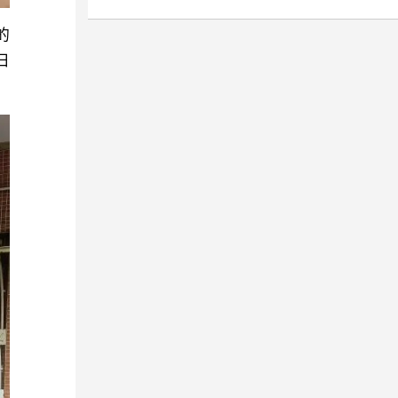
服务线上
产品研发，共同打造高水平复合型数字
机关工委
神，也是希望引导更多民营企业家把改
全市高质
导小组组长陈民作开班动员讲话，并作
引领超大
人才培养体系。通过提供无缝衔接的
的
部长、区
革开放精神和特区精神的基因植入血
贯彻落实
主题发言。学院党委副书记车磊主持开
从2021
“学、练、考、证”一站式服务，充分满
日
席活
脉，历练出新时代的企业家精神，形成
通过此次
班式。学院党委班子成员、各部门负责
集60多
足开发者在不同阶段的学习需求。
科学城
推动民营企业高质量发展、中华民族伟
系列会议
人及各直管单位领导班子成员参加开班
轮遴选、
据悉，自2023年9月鸿蒙原生应用全面
性国家科
大复兴的磅礴伟力。徐乐江表示，学习
，以高质
式。 会议指出 举办读书班是贯
有代表性
启动以来，鸿蒙原生应用加速开发，鸿
引，光明
弘扬改革开放精神和特区精神，就是要
性思考、
彻落实主题教育部署要求的一项重要举
书围绕构
蒙系统生态已覆盖智能手机、平板电脑
度融合的
始终坚定听党话、跟党走的信念，要有
快干部学
措，也是推动学习宣传贯彻习近平总书
推进自治
及智能汽车系统等多元设备,涉及不同场
打造世界
敢闯敢试、敢为人先的勇气和脚踏实
征程中开
记重要讲话、重要指示精神走深走实的
化精细化
景的软件、应用、硬件开发，相关企业
划展览
地、埋头苦干的干劲，把个人奋斗的“小
，新的一
重要环节。要通过集中学习研讨，进一
治理队
对鸿蒙人才需求旺盛。经理学院将以此
等展陈方
目标”融入党和国家事业的“大蓝图”，在
国特色社
步深刻领悟习近平新时代中国特色社会
健康发
次签约为契机，聚焦推动“四链”融合，
过讲解员
攻克“卡脖子”技术上勇于发力，在探索
落实党的
主义思想的真理力量和实践伟力，示范
提升基层
充分发挥在赋能培训领域的专业优势，
党员更直
“无人区”中敢于先行，力争成为中国经
二次全会
带动全院深化理论学习，切实做到以学
面，系统
为全国、全省、全市科技创新与高质量
历史文化
济社会高质量发展的生力军、先锋队，
焦建设政
铸魂、以学增智、以学正风、以学促
基层治理
发展增添澎湃的人才动能和科技动能。
划谋划、
在新时代创造中华民族新的更大奇
备领导现
干。 会议强调 学院作为研究阐