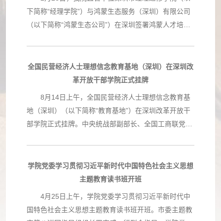
下简称“经理学院”）与鸿蒙生态服务（深圳）有限公司
（以下简称“鸿蒙生态公司”）在深圳签署鸿蒙人才培养
战略合作协议。经理学院成为与鸿蒙生态公司签约的首
家国有教育培训机构及在深圳的首家合作培训单
位。 双方同意，联合推动政府、国有企事业单位在
全国民营经济人士理想信念教育基地（深圳）在深圳改
交通运输、工程建设、科技创新、产业升级等领域更好
革开放干部学院正式挂牌
的发挥鸿蒙生态场景应用的赋能引领作用。 根据协
8月14日上午，全国民营经济人士理想信念教育基
议，经理学院被授权提供涵盖HarmonyOS创新技术、
地（深圳）（以下简称“教育基地”）在深圳改革开放干
HarmonyOS应用开发入门、HarmonyOS应用开发进阶
部学院正式挂牌。中央统战部副部长、全国工商联党组
等系列课程的培训服务。经理学院将充分发挥教研优
书记徐乐江，全国工商联副主席汪鸿雁，省委常委、统
势，与鸿蒙生态公司共建鸿蒙技术专家、鸿蒙开发者高
战部部长王瑞军，市政协主席林洁，省委统战部副部
级认证工程师等师资管理平台，联合开展鸿蒙原生应用
长、省工商联党组书记陈丽文，市委常委、统战部部长
学院党委学习贯彻习近平新时代中国特色社会主义思想
教育产品研发，共同打造高水平复合型数字人才培养体
王强出席揭牌仪式。 徐乐江在讲话中表示，全国工
主题教育读书班开班
系。通过提供无缝衔接的“学、练、考、证”一站式服
商联在深圳设立教育基地，既是为了更好地贯彻落实习
4月25日上午，学院党委学习贯彻习近平新时代中
务，充分满足开发者在不同阶段的学习需求。 据
近平总书记重要指示精神，也是希望引导更多民营企业
国特色社会主义思想主题教育读书班开班。市委主题教
悉，自2023年9月鸿蒙原生应用全面启动以来，鸿蒙原
家把改革开放精神和特区精神的基因植入血脉，历练出