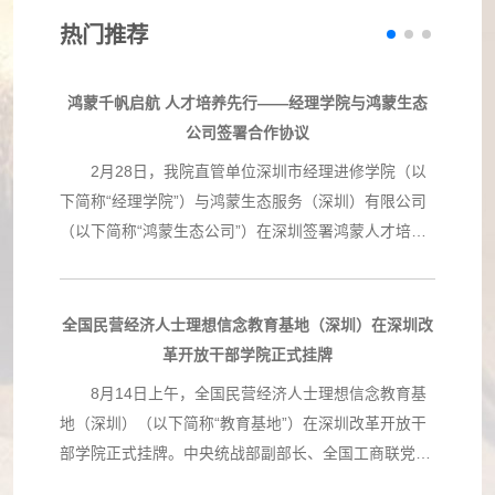
热门推荐
鸿蒙千帆启航 人才培养先行——经理学院与鸿蒙生态
公司签署合作协议
2月28日，我院直管单位深圳市经理进修学院（以
下简称“经理学院”）与鸿蒙生态服务（深圳）有限公司
（以下简称“鸿蒙生态公司”）在深圳签署鸿蒙人才培养
战略合作协议。经理学院成为与鸿蒙生态公司签约的首
家国有教育培训机构及在深圳的首家合作培训单
位。 双方同意，联合推动政府、国有企事业单位在
全国民营经济人士理想信念教育基地（深圳）在深圳改
交通运输、工程建设、科技创新、产业升级等领域更好
革开放干部学院正式挂牌
的发挥鸿蒙生态场景应用的赋能引领作用。 根据协
8月14日上午，全国民营经济人士理想信念教育基
议，经理学院被授权提供涵盖HarmonyOS创新技术、
地（深圳）（以下简称“教育基地”）在深圳改革开放干
HarmonyOS应用开发入门、HarmonyOS应用开发进阶
部学院正式挂牌。中央统战部副部长、全国工商联党组
等系列课程的培训服务。经理学院将充分发挥教研优
书记徐乐江，全国工商联副主席汪鸿雁，省委常委、统