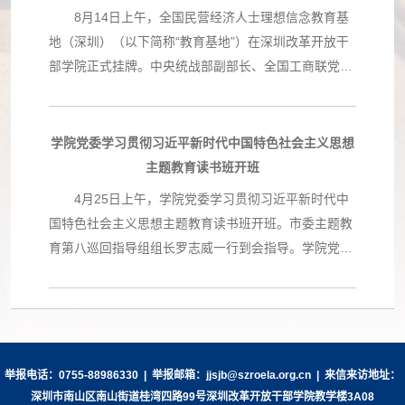
的发挥鸿蒙生态场景应用的赋能引领作用。 根据协
8月14日上午，全国民营经济人士理想信念教育基
议，经理学院被授权提供涵盖HarmonyOS创新技术、
地（深圳）（以下简称“教育基地”）在深圳改革开放干
HarmonyOS应用开发入门、HarmonyOS应用开发进阶
部学院正式挂牌。中央统战部副部长、全国工商联党组
等系列课程的培训服务。经理学院将充分发挥教研优
书记徐乐江，全国工商联副主席汪鸿雁，省委常委、统
势，与鸿蒙生态公司共建鸿蒙技术专家、鸿蒙开发者高
战部部长王瑞军，市政协主席林洁，省委统战部副部
级认证工程师等师资管理平台，联合开展鸿蒙原生应用
长、省工商联党组书记陈丽文，市委常委、统战部部长
学院党委学习贯彻习近平新时代中国特色社会主义思想
教育产品研发，共同打造高水平复合型数字人才培养体
王强出席揭牌仪式。 徐乐江在讲话中表示，全国工
主题教育读书班开班
系。通过提供无缝衔接的“学、练、考、证”一站式服
商联在深圳设立教育基地，既是为了更好地贯彻落实习
4月25日上午，学院党委学习贯彻习近平新时代中
务，充分满足开发者在不同阶段的学习需求。 据
近平总书记重要指示精神，也是希望引导更多民营企业
国特色社会主义思想主题教育读书班开班。市委主题教
悉，自2023年9月鸿蒙原生应用全面启动以来，鸿蒙原
家把改革开放精神和特区精神的基因植入血脉，历练出
育第八巡回指导组组长罗志威一行到会指导。学院党委
生应用加速开发，鸿蒙系统生态已覆盖智能手机、平板
新时代的企业家精神，形成推动民营企业高质量发展、
书记、院长，学院主题教育领导小组组长陈民作开班动
电脑及智能汽车系统等多元设备,涉及不同场景的软
中华民族伟大复兴的磅礴伟力。徐乐江表示，学习弘扬
员讲话，并作主题发言。学院党委副书记车磊主持开班
件、应用、硬件开发，相关企业对鸿蒙人才需求旺盛。
改革开放精神和特区精神，就是要始终坚定听党话、跟
式。学院党委班子成员、各部门负责人及各直管单位领
经理学院将以此次签约为契机，聚焦推动“四链”融合，
党走的信念，要有敢闯敢试、敢为人先的勇气和脚踏实
导班子成员参加开班式。 会议指出 举办读书班
充分发挥在赋能培训领域的专业优势，为全国、全省、
地、埋头苦干的干劲，把个人奋斗的“小目标”融入党和
是贯彻落实主题教育部署要求的一项重要举措，也是推
全市科技创新与高质量发展增添澎湃的人才动能和科技
举报电话：0755-88986330 | 举报邮箱：jjsjb@szroela.org.cn | 来信来访地址：
国家事业的“大蓝图”，在攻克“卡脖子”技术上勇于发
动学习宣传贯彻习近平总书记重要讲话、重要指示精神
深圳市南山区南山街道桂湾四路99号深圳改革开放干部学院教学楼3A08
动能。