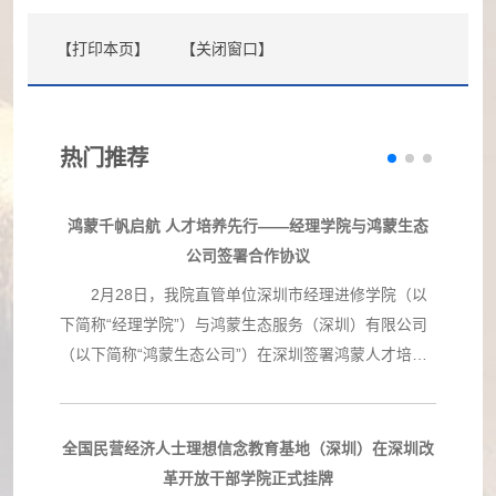
【打印本页】
【关闭窗口】
热门推荐
鸿蒙千帆启航 人才培养先行——经理学院与鸿蒙生态
公司签署合作协议
2月28日，我院直管单位深圳市经理进修学院（以
下简称“经理学院”）与鸿蒙生态服务（深圳）有限公司
（以下简称“鸿蒙生态公司”）在深圳签署鸿蒙人才培养
战略合作协议。经理学院成为与鸿蒙生态公司签约的首
家国有教育培训机构及在深圳的首家合作培训单
位。 双方同意，联合推动政府、国有企事业单位在
全国民营经济人士理想信念教育基地（深圳）在深圳改
交通运输、工程建设、科技创新、产业升级等领域更好
革开放干部学院正式挂牌