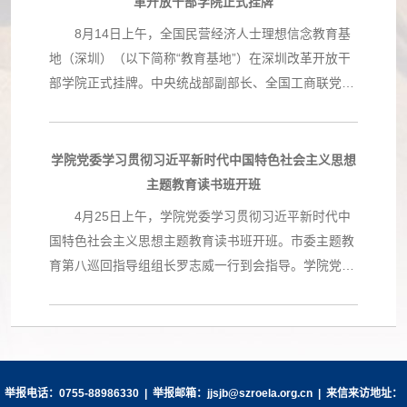
革开放干部学院正式挂牌
的发挥鸿蒙生态场景应用的赋能引领作用。 根据协
8月14日上午，全国民营经济人士理想信念教育基
议，经理学院被授权提供涵盖HarmonyOS创新技术、
地（深圳）（以下简称“教育基地”）在深圳改革开放干
HarmonyOS应用开发入门、HarmonyOS应用开发进阶
部学院正式挂牌。中央统战部副部长、全国工商联党组
等系列课程的培训服务。经理学院将充分发挥教研优
书记徐乐江，全国工商联副主席汪鸿雁，省委常委、统
势，与鸿蒙生态公司共建鸿蒙技术专家、鸿蒙开发者高
战部部长王瑞军，市政协主席林洁，省委统战部副部
级认证工程师等师资管理平台，联合开展鸿蒙原生应用
长、省工商联党组书记陈丽文，市委常委、统战部部长
学院党委学习贯彻习近平新时代中国特色社会主义思想
教育产品研发，共同打造高水平复合型数字人才培养体
王强出席揭牌仪式。 徐乐江在讲话中表示，全国工
主题教育读书班开班
系。通过提供无缝衔接的“学、练、考、证”一站式服
商联在深圳设立教育基地，既是为了更好地贯彻落实习
4月25日上午，学院党委学习贯彻习近平新时代中
务，充分满足开发者在不同阶段的学习需求。 据
近平总书记重要指示精神，也是希望引导更多民营企业
国特色社会主义思想主题教育读书班开班。市委主题教
悉，自2023年9月鸿蒙原生应用全面启动以来，鸿蒙原
家把改革开放精神和特区精神的基因植入血脉，历练出
育第八巡回指导组组长罗志威一行到会指导。学院党委
生应用加速开发，鸿蒙系统生态已覆盖智能手机、平板
新时代的企业家精神，形成推动民营企业高质量发展、
书记、院长，学院主题教育领导小组组长陈民作开班动
电脑及智能汽车系统等多元设备,涉及不同场景的软
中华民族伟大复兴的磅礴伟力。徐乐江表示，学习弘扬
员讲话，并作主题发言。学院党委副书记车磊主持开班
件、应用、硬件开发，相关企业对鸿蒙人才需求旺盛。
改革开放精神和特区精神，就是要始终坚定听党话、跟
式。学院党委班子成员、各部门负责人及各直管单位领
经理学院将以此次签约为契机，聚焦推动“四链”融合，
党走的信念，要有敢闯敢试、敢为人先的勇气和脚踏实
导班子成员参加开班式。 会议指出 举办读书班
充分发挥在赋能培训领域的专业优势，为全国、全省、
地、埋头苦干的干劲，把个人奋斗的“小目标”融入党和
是贯彻落实主题教育部署要求的一项重要举措，也是推
全市科技创新与高质量发展增添澎湃的人才动能和科技
举报电话：0755-88986330 | 举报邮箱：jjsjb@szroela.org.cn | 来信来访地址：
国家事业的“大蓝图”，在攻克“卡脖子”技术上勇于发