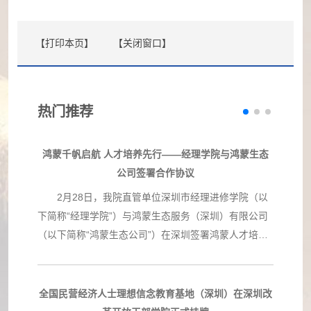
【打印本页】
【关闭窗口】
热门推荐
鸿蒙千帆启航 人才培养先行——经理学院与鸿蒙生态
公司签署合作协议
2月28日，我院直管单位深圳市经理进修学院（以
下简称“经理学院”）与鸿蒙生态服务（深圳）有限公司
（以下简称“鸿蒙生态公司”）在深圳签署鸿蒙人才培养
战略合作协议。经理学院成为与鸿蒙生态公司签约的首
家国有教育培训机构及在深圳的首家合作培训单
位。 双方同意，联合推动政府、国有企事业单位在
全国民营经济人士理想信念教育基地（深圳）在深圳改
交通运输、工程建设、科技创新、产业升级等领域更好