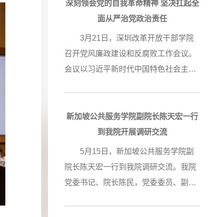
有教育培
生产力。今年年初，全国两会、广东省
教育基地
深刻领会党的自我革命精神 坚决扛起全
训单
和深圳市高质量发展大会、市委理论学
学院正式
面从严治党政治责任
政府、国
习中心组（扩大）学习会接续召开，嘹
谱写学院高质量发展新篇章 改革开放干
经济人士
3月21日，深圳改革开放干部学院
程建设、
亮吹响加快发展新质生产力、持续推动
部学院召开党风廉政建设和反腐败工作
以下简称
召开党风廉政建设和反腐败工作会议。
好的发挥
高质量发展的冲锋号角。 为深入学
会议
干部学院
会议以习近平新时代中国特色社会主义
作
习领会2024年全国两会和省委、市委会
、全国工
思想为指导，全面贯彻党的二十大和二
被授权提
议精神，3月20日下午，我院和深圳经
商联副主
十届二中全会精神，深入学习贯彻习近
、
济特区研究会、深圳市前海管理局、中
部长王瑞
平总书记关于党的自我革命的重要思
代中国特
新加坡公共服务学院副院长陈天宏一行
国人民大学深圳研究院〔社会科学高等
战部副部
想，认真落实中央、省、市纪委全会和
书班开班
到我院开展调研交流
系列课程
研究院（深圳）〕联合举办“深化改革创
，市委常
国资系统党风廉政建设会议要求，坚持
学习贯彻
5月15日，新加坡公共服务学院副
发挥教研
新 推动新质生产力加快发展”专题研讨
仪
不懈把全面从严治党向纵深推
义思想主
院长陈天宏一行到我院调研交流。我院
蒙技术专
会暨前海学术沙龙。前海管理局副局长
，全国工
进。 会议传达了二十届中央纪
教育第八
党委书记、院长陈民，党委委员、副院
师等师资
王锦侠、深圳改革开放干部学院院长陈
是为了更
委三次全会、十三届省纪委三次全会、
会指导。
长董海涛，深投教育集团董事长王翔及
应用教育
民致辞，深圳市政协党组成员、深圳经
要指示精
七届市纪委四次全会和国务院第二次廉
题教育领
学院教研部门、培训部门相关同志参与