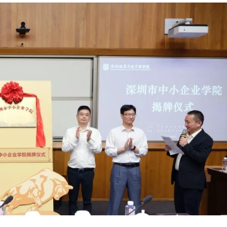
与鸿蒙生态公司签约的首家国
全国民营经济人士理想信念
训机构及在深圳的首家合作培
（深圳）在深圳改革开放干部
位。 双方同意，联合推动
挂牌
8月14日上午，全国民营
有企事业单位在交通运输、工
理想信念教育基地（深圳）（
科技创新、产业升级等领域更
“教育基地”）在深圳改革开放
鸿蒙生态场景应用的赋能引领
正式挂牌。中央统战部副部长
用。 根据协议，经理学院
商联党组书记徐乐江，全国工
供涵盖HarmonyOS创新技术
席汪鸿雁，省委常委、统战部
学院党委学习贯彻习近平新时
HarmonyOS应用开发入门、
军，市政协主席林洁，省委统
色社会主义思想主题教育读
HarmonyOS应用开发进阶等
长、省工商联党组书记陈丽文
4月25日上午，学院党委
的培训服务。经理学院将充分
委、统战部部长王强出席揭牌
习近平新时代中国特色社会主
优势，与鸿蒙生态公司共建鸿
式。 徐乐江在讲话中表示
题教育读书班开班。市委主题
家、鸿蒙开发者高级认证工程
商联在深圳设立教育基地，既
巡回指导组组长罗志威一行到
管理平台，联合开展鸿蒙原生
好地贯彻落实习近平总书记重
学院党委书记、院长，学院主