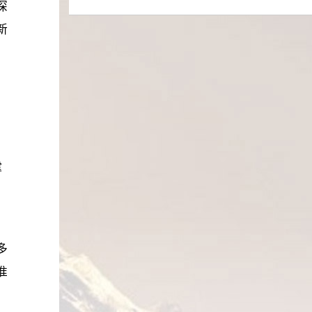
合型数字
济特区研究会副会长陈林作会议总结。
深
业家把改
政工作会议、国务院国资委及市国资委
话，并作
座谈交流活动。 陈天宏一行实地考
衔接的
一、领导致辞 深圳改革开放干部学
新
植入血
党风廉政建设和反腐败工作会议精神；
磊主持开
察我院的办学条件和校园环境，先后参
，充分满
院党委书记、院长陈民，深圳市前海合
神，形成
通报了2023年学院党风廉政建设和反腐
部门负责
观了国际教室、案例研讨室、学员书
习需求。
作区党工委委员、前海管理局副局长王
华民族伟
败工作情况，部署2024年重点任务。学
参加开班
苑、学员餐厅、学院展厅等，在陪同参
应用全面
锦侠致欢迎辞。 陈民指出，发展新
示，学习
院党委书记、院长陈民出席会议并讲
书班是贯
观过程中，陈民介绍了学院的发展历
开发，鸿
质生产力需要通过改革创新打破束缚生
，就是要
话，党委委员、纪委书记何莉主持会
项重要举
程、校园文化建设以及“智慧校园”运营
平板电脑
产力发展的体制机制障碍，探索新的发
念，要有
议，院党委班子成员出席会议。 会
近平总书
等。 在随后的座谈会上，陈民回顾
及不同场
展路径和模式。同时，新质生产力的形
脚踏实
议强调，要深入学习贯彻习近平总书记
撑
深走实的
了自2005年起深圳与新加坡公共服务学
相关企业
成与发展也为改革创新提供了更广阔的
斗的“小
关于党的自我革命重要思想，提高政治
，
讨，进一
院合作开展局处级领导干部胜任力培训
院将以此
应用场景和市场需求。期待通过本次研
图”，在
站位，以对党绝对忠诚的实际行动，坚
特色社会
项目的历程，表示两家学院在办学模
”融合，
讨会的深入交流，为深化改革开放和新
，在探索
决扛起全面从严治党的政治责任。要保
力，示范
式、办学理念、目标定位上非常契合，
业优势，
质生产力发展提供决策依据和智力支
多
为中国经
持永远在路上的冷静清醒和坚韧执着，
做到以学
双方合作办班基础深厚，今后将在课程
与高质量
持。 王锦侠指出，要系统学习习近
准
先锋队，
聚焦重点领域关键环节，强化责任担
以学促
合作、项目合作、教学科研合作等多个
技动能。
平总书记关于发展新质生产力的重要论
，
大奇
当，以扎实有效的举措推动学院党风廉
为研究阐
领域进行尝试。 陈天宏表示， 新加