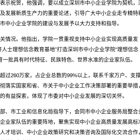
产品研发，共同打造高水平复
示祝贺，他强调，要以成立深圳市中小企业学院为契机，
神，也是希望引导更多民营企
导小组组长陈民作开班动员讲
人才培养体系。通过提供无缝
及发展新质生产力的重要论述，引导广大中小企业走专精特
革开放精神和特区精神的基因
主题发言。学院党委副书记车
“学、练、考、证”一站式服务
市中小企业学院的建设与发展予以大力支持和指导。
脉，历练出新时代的企业家精
班式。学院党委班子成员、各
足开发者在不同阶段的学
推动民营企业高质量发展、中
人及各直管单位领导班子成员
情况。他指出，学院一贯重视支持中小企业实现高质量发
据悉，自2023年9月鸿蒙原生
大复兴的磅礴伟力。徐乐江表
式。 会议指出 举办读
济人士理想信念教育基地”打造深圳市中小企业学院“理想信念
启动以来，鸿蒙原生应用加速
弘扬改革开放精神和特区精神
彻落实主题教育部署要求的一
培育一批具有时代特征、民族特色、世界水准的企业家队伍。
蒙系统生态已覆盖智能手机、
始终坚定听党话、跟党走的信
措，也是推动学习宣传贯彻习
及智能汽车系统等多元设备,涉
敢闯敢试、敢为人先的勇气和
260万家，占企业总数的99%以上，联系千家万户、支
记重要讲话、重要指示精神走
景的软件、应用、硬件开发，
地、埋头苦干的干劲，把个人奋
彻落实国家和省、市关于中小企业工作决策部署的重要举措
重要环节。要通过集中学习研
对鸿蒙人才需求旺盛。经理学
目标”融入党和国家事业的“大蓝
力的有益探索，体现了市委对中小企业发展的深切关怀。
步深刻领悟习近平新时代中国
次签约为契机，聚焦推动“四链
攻克“卡脖子”技术上勇于发力
主义思想的真理力量和实践伟
充分发挥在赋能培训领域的专
、市工业和信息化局指导下，会同市中小企业服务局整合
“无人区”中敢于先行，力争成
带动全院深化理论学习，切实
为全国、全省、全市科技创新
企业家队伍的重要阵地，聚焦实现中小企业高质量发展高标
济社会高质量发展的生力军、
铸魂、以学增智、以学正风、
发展增添澎湃的人才动能和科
人才培训、中小企业政策研究和决策咨询及国际化交流合作
在新时代创造中华民族新的更
干。 会议强调 学院作