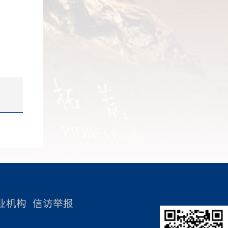
述，深刻理解发展新质生产力是推动高
府对全国
政建设和反腐败工作迈上新台阶。
社会主义
坡公共服务学院创立于1971年，隶属于
质量发展的内在要求和重要着力点，前
联一直以
会议要求，要巩固拓展主题教育成果，
的重要阵
新加坡总理公署。学院集学术研究、课
海将率先构建新质生产力发展的体制机
感谢。她
坚决扛起全面从严治党政治责任。强化
色社会主
程开发、咨询及培训于一体，是新加坡
制，不断打造全球资源配置能力强、创
民营企业
问题导向，不折不扣落实巡察巡检、审
面担负着
唯一一所培训政府部门和法定机构公务
新策略能力强、辐射协同带动能力强的
精神、特
计等整改工作任务。紧盯重点领域、关
必须先受
员的学院。此次拜访深圳改革开放干部
高质量发展引擎。二、主旨发言 主
熔铸到深
键环节，着力构建廉洁风险防控和监督
习贯彻习
学院，希望深化两院在国际化培训与教
旨发言环节由深圳改革开放干部学院教
深圳市
体系。坚持从严治院、质量立院，常态
重要讲
研方面的合作，为学员提供更为广阔的
育长宫正主持。新质生产力的评价研
题，统筹
化推进正风肃纪反腐。加强纪检队伍建
学习贯彻
国际视野、创新能力和跨文化交流的机
究 深圳市社会科学院（联）党组书
全国民营
设，锻造过硬纪检监察铁军，推动学院
工作的系
会。 双方就国际化合作、访学研
记、院长（主席）吴定海提出，编制“新
首选之
纪检工作高质量发展取得新进展新成
合起来，
究、师资交流等多个方面进行了深入的
质生产力评价指标”可以有效评估战略性
示，要用
效。 会议要求，全院上下要坚
。要深刻
探讨，力图提升合作层次，深化两院友
新兴产业发展，具有十分重要的理论和
深圳教育
定信心、鼓足干劲、勇挑大梁，把中
书班的重
好关系，谋求“双向奔赴”的共赢战略。
应用价值。新质生产力评价体系由科技
业机构
信访举报
营经济人
央、省、市重大决策部署同学院实际结
，切实提
创新、新型劳动者、新质劳动资料、新
天的故
合起来，拿出务实管用的实招硬招新
深刻理解