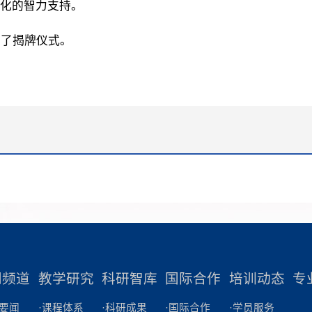
化的智力支持。
迹。 林洁代表市委、市政
释宣传习近平新时代中国特色
工商联和省委统战部、省工商
思想、推进党的思想理论建设
了揭牌仪式。
来对深圳发展给予的支持表示
地，在用习近平新时代中国特
说，深圳是民营经济最发达、
义思想武装全党、教育群众方
最集中的城市之一，改革开放
光荣使命和重大责任。教育者
区精神、企业家精神已经深深
教育。读书班学习研讨,要同学
圳企业家的血脉和基因之中。
近平总书记对广东、深圳系列
委、市政府将突出改革创新主
话、重要指示精神结合起来,同
全市特色教学资源，倾力打造
习近平总书记对干部教育培训
经济人士开展理想信念教育的
列重要讲话和重要指示精神结
地、标杆之地。 陈丽文表
加强组织领导，周密部署安排
好深圳理想信念教育基地，以
认识“为什么学”，准确领悟读
闻频道
教学研究
科研智库
国际合作
培训动态
专
基地为重要抓手，不断深化民
要意义；要深刻把握“学什么”
士理想信念教育，倾情讲好“春
高读书班的学习教育质量；要
院要闻
·课程体系
·科研成果
·国际合作
·学员服务