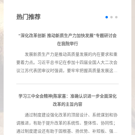
热门推荐
“深化改革创新 推动新质生产力加快发展”专题研讨会
在我院举行
发展新质生产力是推动高质量发展的内在要求和重
要着力点。习近平总书记在参加十四届全国人大二次会
议江苏代表团审议时强调，要牢牢把握高质量发展这个
首要任务，因地制宜发展新质生产力。今年年初，全国
两会、广东省和深圳市高质量发展大会、市委理论学习
中心组（扩大）学习会接续召开，嘹亮吹响加快发展新
学习三中全会精神|陈家喜：准确认识进一步全面深化
质生产力、持续推动高质量发展的冲锋号角。 为深
改革的主旨内容
入学习领会2024年全国两会和省委、市委会议精神，3
通过制度建设强化改革的顶层设计、系统谋划和协
月20日下午，我院和深圳经济特区研究会、深圳市前海
调推进，有助于提升改革的系统性、整体性、协同性；
管理局、中国人民大学深圳研究院〔社会科学高等研究
通过制度建设还有助于固根基、扬优势、补短板、强弱