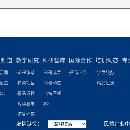
国内改革开放精神研究的学术
生根、开花结果，切实提升乡
opt.width = opt.width + 'px'; } if
沿动态。生动呈现改革开放以
扶实效，学院党委书记、院长
(opt.height.indexOf('%') === -
产党人的精神谱系。 伟大
委副书记车磊，率领学院宣讲
opt.height.indexOf('px') === -1)
精神是中国共产党人精神谱系
组，赴学院对口帮扶地区——
opt.height = opt.height + 'px'; } if
成部分，是改革时期各种共产
金县中坝镇，开展党的二十届
(!!window.navigator.userAgent
的集中凝聚，不同时段的改革
精神宣讲和乡村振兴驻镇帮镇
{ if (opt.custom_priority) { if (opt.width
为改革开放精神注入了不同的
工作。03升国旗仪式暨“颂祖国
闻频道
教学研究
科研智库
国际合作
培训动态
专
&& typeof opt.width === 'string
革开放和社会主义现代化建设
活动 为庆祝中华人民共和国
opt.width.indexOf('%') > -1) {
院要闻
·课程体系
·科研成果
·国际合作
·学员服务
形成了抗洪精神、特区精神、
周年，激励教职工赓续红色基
window.__styleInject__('div#' +
体聚焦
·特色项目
·科研动态
·精品班次
神、女排精神等伟大精神；中
时代使命，学院在学院广场举
'.prism-player.video.nfw-cms-v
知公告
·精品课程
·《特区经
会主义进入新时代，在推进全
仪式暨“颂祖国 谈感想”活动。
width: ' + opt.width + ' !importan
革和高水平对外开放的伟大实
·现场教学
济》
工在升旗仪式结束后纷纷发表
height: ' + opt.height + ' !importan
成了脱贫攻坚精神、新时代北
·师资介绍
达对祖国的无限热爱以及对投
else { var __pdom =
科学家精神、企业家精神等伟
友情链接：
民营企业中
教育培训事业的无限自豪。04 
document.getElementById(opt.id)