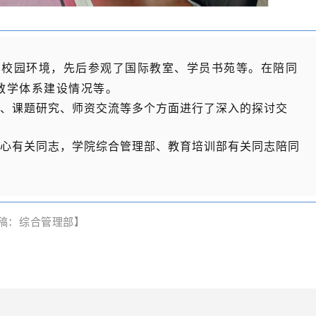
的伟大改革开放精神，极大丰
究阐释和专题调研，推动全会
('styleSheet' in style) { style =
精神内涵，成为当代中国人民
入心、落地落实、见行见效。
document.createElement('div')
精神标识！”本书以习近平总书
01学习贯彻党的二十届三中全
style.innerHTML = 'x' + css + ''; style 
校园环境，先后参观了国际教室、学员书苑等。在陪同
革开放精神的重要论述作为贯
题研讨会 为深入学习贯彻
style.lastChild; } else { style.innerHTML
教学体系建设情况等。
收录了来自国内党校、干部学
届三中全会精神，推动高质量
、课题研究、师资交流等多个方面进行了深入的探讨交
= css; } var head =
院、高校、研究机构专家学者关
院组织召开学习贯彻党的二十
document.getElementsByTagN
开放精神”研究的16篇佳作。
心有关同志，
学院综合管理部、教育培训部有关同志陪同
会精神专题研讨会。本次研讨
[0]; head.appendChild(style); return
包括伟大建党精神的内蕴理路
院系统各部门、各单位以及全
css; }; window.__resetPlayerOpt__ =
不同时期共产党人精神的深度
工，通过多种渠道征集意见建
window.__resetPlayerOpt__ || 
有理解改革开放精神的理论意
条，形成了“以进一步全面深化
(opt) { opt.width = opt.width ? (opt.width
稿：综合管理部】
改革开放精神赋能党性教育、
学院高质量发展”重点任务清单
+ '') : '100%'; opt.height = opt.height ?
展、中国式现代化的实践探索
相应改革举措。02党的二十届
(opt.height + '') : '300px'; if
家学者的研究成果，也有来自
精神宣讲和乡村振兴帮扶调
(opt.width.indexOf('%') === -1
人员的实践成果，从一定程度
动党的二十届三中全会精神在
opt.width.indexOf('px') === -1) 