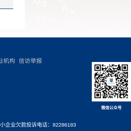
动向和前
干部学院原副院长刘靖北指出，新时代
村振兴帮
展路径和模式。同时，新质生产力的形
来中国共
新征程上，进一步深化党的领导和党的
陈民，党
成与发展也为改革创新提供了更广阔的
1 &&
改革开放
建设制度改革，要突出“六个更加”：上
帮扶工作
应用场景和市场需求。期待通过本次研
 {
的重要组
下贯通执行有力的组织体系更加健全；
河源市紫
讨会的深入交流，为深化改革开放和新
党人精神
固本培元、凝心铸魂的教育体系更加健
三中全会
质生产力发展提供决策依据和智力支
.match(/AppleWebKit.*Mobile.*/))
开放实践
全；管育选用干部工作体系更加健全；
扶村调研
持。 王锦侠指出，要系统学习习近
内涵。改
科学完备有效管用的制度体系更加健
 谈感想”
平总书记关于发展新质生产力的重要论
业机构
信访举报
' &&
新时期，
全；高效权威全面覆盖的党和国家监督
成立75
述，深刻理解发展新质生产力是推动高
劳模精
体系更加健全；主体明确、要求清晰的
因，勇担
质量发展的内在要求和重要着力点，前
 opt.id +
国特色社
责任体系更加健全。 中共中央党校
办升国旗
海将率先构建新质生产力发展的体制机
ideo {
面深化改
全国党校（行政学院）教师进修学院副
学院教职
制，不断打造全球资源配置能力强、创
t;
践中，形
院长董明发认为，面对全面深化改革，
感言，表
新策略能力强、辐射协同带动能力强的
微信公众号
t; }'); }
斗精神、
全面推进现代化的艰巨任务和复杂严峻
身新时代
高质量发展引擎。二、主旨发言 主
大精神。
的风险挑战，全面提升干部现代化建设
小企业欠款投诉电话：82286183
“星火赋
旨发言环节由深圳改革开放干部学院教
; var