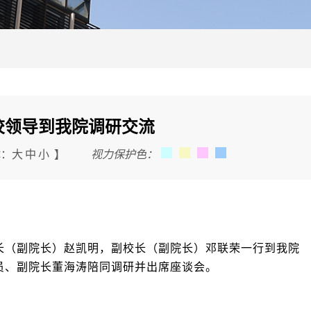
校领导到我院调研交流
新书发布丨学院新著《将改革
体：
大
中
小
】
视力保护色：
到底》在中共中央党校出版社
改革开放是决定当代中国
键一招，也是决定实现“两个一
长（副院长）赵凯明，副校长（副院长）邓联荣一行到我院
斗目标、实现中华民族伟大复
员、副院长董海涛陪同调研并出席座谈会。
一招。党的二十大报告强调，
化改革开放作为推进中国式现