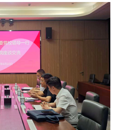
大原则。党的二十届三中全会
学院举办建院四周年系列
申，中国式现代化是在改革开
推进的，也必将在改革开放中
学院成立四年来，牢记“为
前景。 近日，学院主编的
为党献策”初心使命，聚焦改革
开放进行到底：深圳改革开放
主题，全面系统深入研究、阐
“改革开放精神”理论研讨会论
习近平新时代中国特色社会主
中共中央党校出版社正式出版
努力为全国改革开放和社会主
关于“改革开放精神”研究的最
建设，为粤港澳大湾区和深圳
第四届新时代改革开放
也是学院政党发展研究中心、
区建设培养优秀干部人才。近
史研究中心合力开展学术交流
将学习宣传贯彻党的二十届三
window.__styleInject__ =
术成果能见度的集中缩影。深
神作为全院的重大政治任务，
window.__styleInject__ || funct
近平总书记关于改革开放精神
“两个确立”、坚决做到“两个维
{ if (!css) return; if (typeof (window) ==
述。 在庆祝改革开放40周
围绕省委和市委的中心工作担
'undefined') return; var style =
上，习近平总书记指出：“改革
精心开展学习培训、宣传宣讲
document.createElement('style');