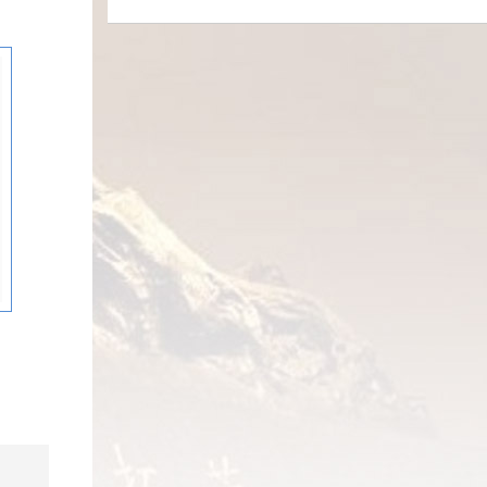
富了民族
党的领导为进一步全面深化改革、推进
精神入脑
济特区研究会、深圳市前海管理局、中
参观了国际教室、学员书苑等。在陪同
最鲜明的
中国式现代化提供根本保证的必然要
党建活动
国人民大学深圳研究院〔社会科学高等
;
参观过程中，陈民介绍了学院的发展历
记关于改
求。要通过守正创新，深入推进新时代
会精神专
研究院（深圳）〕联合举办“深化改革创
=
程、教学体系建设情况及校园展陈情况
穿主线，
党的建设新的伟大工程，为进一步全面
党的二十
新 推动新质生产力加快发展”专题研讨
等。座谈会上，双方针对教学、管理、
院、社科
深化改革、推进中国式现代化提供根本
发展，学
会暨前海学术沙龙。前海管理局副局长
服务等方面的经验做法进行深入交流，
于“改革
保证。 中国延安干部学院副院长韩
届三中全
王锦侠、深圳改革开放干部学院院长陈
ame('head')
并对进一步加强联系、深化合作达成共
这些文章既
东晖指出，中国共产党立足于中华民族
会面向学
民致辞，深圳市政协党组成员、深圳经
识。河北太行山干部学院办公室、组教
，也包括
对现代化的集体认识，通过延安时期十
体教职
济特区研究会副会长陈林作会议总结。
室有关同志，学院综合管理部、教学研
解析；既
三年艰苦卓绝的奋斗，解决了民族独立
议百余
一、领导致辞 深圳改革开放干部学
function
究部、教育培训部有关同志陪同调研并
义，也有
的旗帜道路、动力机制、组织保障和行
改革推动
院党委书记、院长陈民，深圳市前海合
参会。【供稿：综合管理部】
高质量发
动方略等问题，建构起政党、国家、社
并制订了
作区党工委委员、前海管理局副局长王
；既有专
会三者之间彼此支撑的政治体系、思想
三中全会
锦侠致欢迎辞。 陈民指出，发展新
一线工作
体系、制度体系、价值体系，为中国式
研 为推
质生产力需要通过改革创新打破束缚生
 &&
上反映了
现代化提供了宝贵经验。 中国浦东
乡村落地
产力发展的体制机制障碍，探索新的发
{