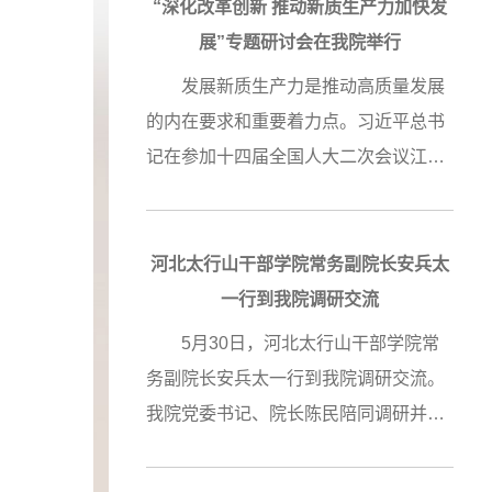
再次重
化”。 论坛上，来自中组部党建研究
活动
“深化改革创新 推动新质生产力加快发
放中不断
所、中央党校、中国井冈山干部学院、
展”专题研讨会在我院举行
开辟广阔
中国延安干部学院、中国浦东干部学院
党育才、
发展新质生产力是推动高质量发展
《将改革
等40多家党校、干部学院的100余名专
开放时代
的内在要求和重要着力点。习近平总书
干部学院
家学者，围绕“准确把握进一步全面深化
释、宣传
记在参加十四届全国人大二次会议江苏
文集》在
改革的深刻内涵”“进一步全面深化改革
义思想，
代表团审议时强调，要牢牢把握高质量
。本书是
与地方改革实践” “进一步深化党的建设
义现代化
发展这个首要任务，因地制宜发展新质
新智慧，
制度改革”“进一步全面深化改革与干部
先行示范
生产力。今年年初，全国两会、广东省
论坛
河北太行山干部学院常务副院长安兵太
改革开放
教育培训”等议题，进行深入研讨交
期，学院
和深圳市高质量发展大会、市委理论学
一行到我院调研交流
、提升学
流。 党的二十届三中全会强调，坚
中全会精
习中心组（扩大）学习会接续召开，嘹
5月30日，河北太行山干部学院常
入阐释习
持用改革精神和严的标准管党治党。中
坚定拥护
亮吹响加快发展新质生产力、持续推动
ion (css)
务副院长安兵太一行到我院调研交流。
重要论
国井冈山干部学院分管日常工作的副院
护”，紧紧
高质量发展的冲锋号角。 为深入学
我院党委书记、院长陈民陪同调研并出
年大会
长张鹏认为，这既是对党的建设领域进
当作为，
习领会2024年全国两会和省委、市委会
席座谈会。 安兵太一行实地考
开放铸就
一步全面深化改革的重大部署，也是以
、理论研
议精神，3月20日下午，我院和深圳经
 if
察了我院的办学条件和校园环境，先后